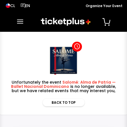
CL
EN
Organize Your Event
País seleccionado, cambiar país
Idioma seleccionado, cambiar idioma
toggle navigation
access_time
Unfortunately the event
Salomé: Alma de Patria —
Ballet Nacional Dominicano
is no longer available,
but we have related events that may interest you,
BACK TO TOP